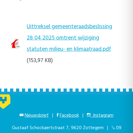
Uittreksel gemeenteraadsbeslissing
28 04 2025 omtrent wijziging
statuten milieu- en klimaatraad.pdf
(153,97 KB)
Nieuwsbrief
|
Facebook
|
Instagram
Gustaaf Schockaertstraat 7, 9620 Zottegem |
09