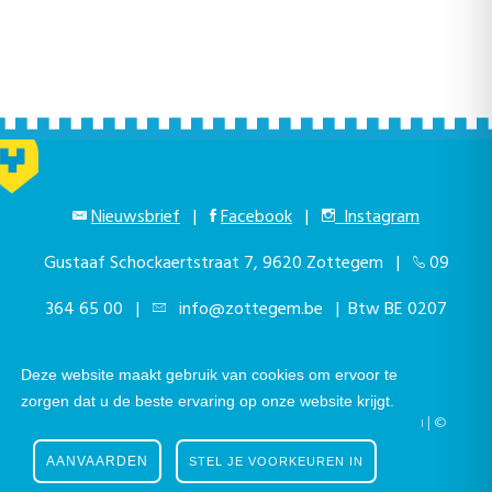
Nieuwsbrief
|
Facebook
|
Instagram
Gustaaf Schockaertstraat 7, 9620 Zottegem |
09
364 65 00
|
info@zottegem.be
| Btw BE 0207
444 990
Deze website maakt gebruik van cookies om ervoor te
zorgen dat u de beste ervaring op onze website krijgt.
Telefonisch bereikbaar elke werkdag van 9.00u tot 12.00u | ©
Stad Zottegem | Powered by
The eForum Factory
AANVAARDEN
STEL JE VOORKEUREN IN