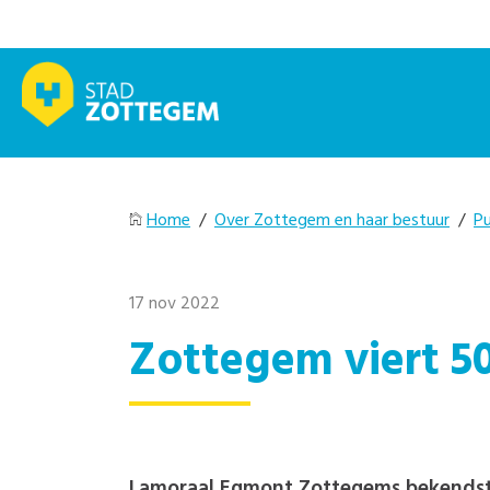
Home
/
Over Zottegem en haar bestuur
/
Pu
17 nov 2022
Zottegem viert 5
Lamoraal Egmont,Zottegems bekendste 