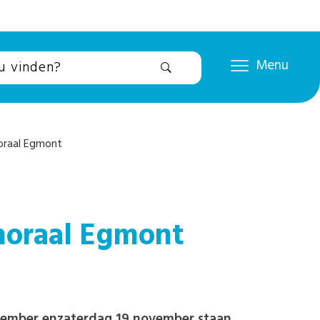
Menu
oraal Egmont
moraal Egmont
ovember enzaterdag 19 november staan