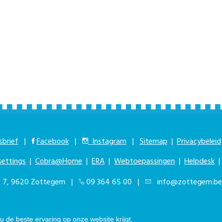
brief
|
Facebook
|
Instagram
|
Sitemap
|
Privacybeleid
settings
|
Cobra@Home
|
ERA
|
Webtoepassingen
|
Helpdesk
at 7, 9620 Zottegem |
09 364 65 00
|
info@zottegem.be
kbaar elke werkdag van 9.00u tot 12.00u | © Stad Zottegem | Powered by
T
 de beste ervaring op onze website krijgt.