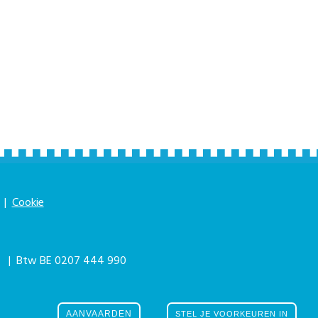
|
Cookie
|
| Btw BE 0207 444 990
he eForum Factory
AANVAARDEN
STEL JE VOORKEUREN IN