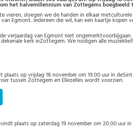
d om het halvemillennium van Zottegems boegbeeld t
te vieren, sloegen we de handen in elkaar metculturel
an Egmont. Iedereen die wil, kan een kaartje kopen v
de verjaardag van Egmont niet ongemerktvoorbijgaan
e dekenale kerk inZottegem. We nodigen alle muziekli
t plaats op vrijdag 18 november om 19.00 uur in deSin
ervoer tussen Zottegem en Ellezelles wordt voorzien.
vindt plaats op zaterdag 19 november om 20.00 uur in