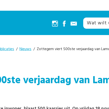
blicaties
/
Nieuws
/ Zottegem viert 500ste verjaardag van Lam
00ste verjaardag van La
inwoner, blaast 500 kaarsjes uit. Op vrijdag 18 n