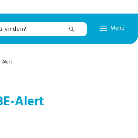
Menu
-Alert
BE-Alert