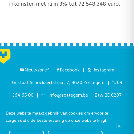
inkomsten met ruim 3% tot 72 548 348 euro.
Nieuwsbrief
|
Facebook
|
Instagram
Gustaaf Schockaertstraat 7, 9620 Zottegem |
09
364 65 00
|
info@zottegem.be
| Btw BE 0207
444 990
Deze website maakt gebruik van cookies om ervoor te
zorgen dat u de beste ervaring op onze website krijgt.
Telefonisch bereikbaar elke werkdag van 9.00u tot 12.00u | ©