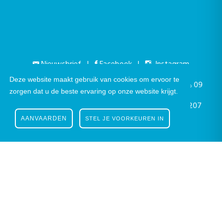
Nieuwsbrief
|
Facebook
|
Instagram
Deze website maakt gebruik van cookies om ervoor te
Gustaaf Schockaertstraat 7, 9620 Zottegem |
09
zorgen dat u de beste ervaring op onze website krijgt.
364 65 00
|
info@zottegem.be
| Btw BE 0207
AANVAARDEN
STEL JE VOORKEUREN IN
444 990
Telefonisch bereikbaar elke werkdag van 9.00u tot 12.00u | ©
Stad Zottegem | Powered by
The eForum Factory