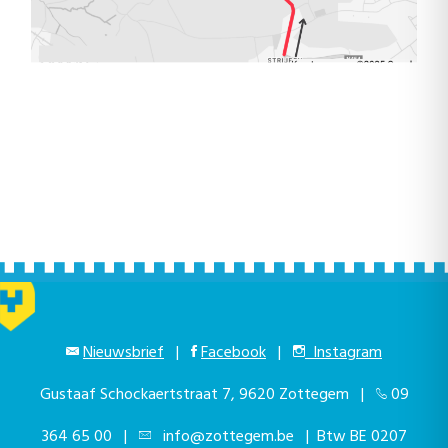
Nieuwsbrief
|
Facebook
|
Instagram
Gustaaf Schockaertstraat 7, 9620 Zottegem |
09
364 65 00
|
info@zottegem.be
| Btw BE 0207