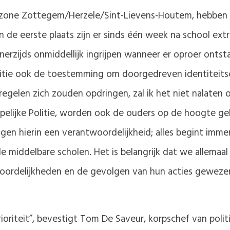
tiezone Zottegem/Herzele/Sint-Lievens-Houtem, hebbe
 de eerste plaats zijn er sinds één week na school ext
nerzijds onmiddellijk ingrijpen wanneer er oproer onts
olitie ook de toestemming om doorgedreven identiteits
tregelen zich zouden opdringen, zal ik het niet nalat
lijke Politie, worden ook de ouders op de hoogte geb
gen hierin een verantwoordelijkheid; alles begint immer
e middelbare scholen. Het is belangrijk dat we allemaal
twoordelijkheden en de gevolgen van hun acties gewe
prioriteit”, bevestigt Tom De Saveur, korpschef van pol