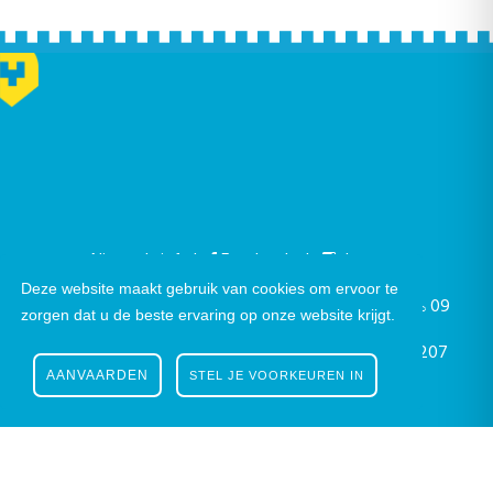
Nieuwsbrief
|
Facebook
|
Instagram
Deze website maakt gebruik van cookies om ervoor te
Gustaaf Schockaertstraat 7, 9620 Zottegem |
09
zorgen dat u de beste ervaring op onze website krijgt.
364 65 00
|
info@zottegem.be
| Btw BE 0207
AANVAARDEN
STEL JE VOORKEUREN IN
444 990
Telefonisch bereikbaar elke werkdag van 9.00u tot 12.00u | ©