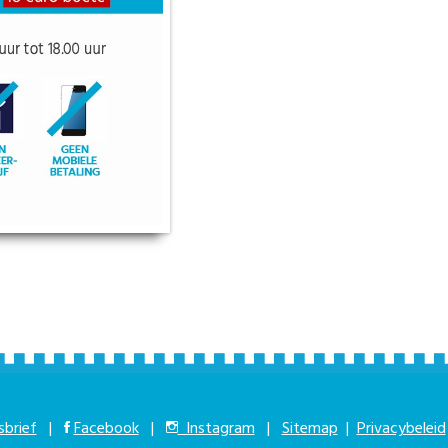
brief
|
Facebook
|
Instagram
|
Sitemap
|
Privacybeleid