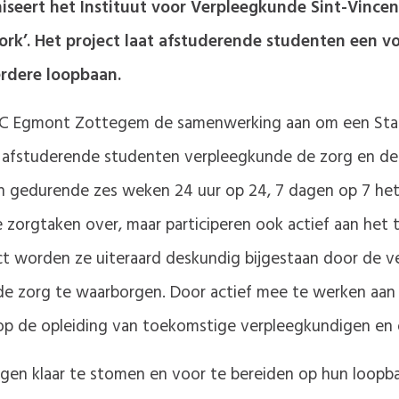
niseert het Instituut voor Verpleegkunde Sint-Vinc
k’. Het project laat afstuderende studenten een vo
rdere loopbaan.
C Egmont Zottegem de samenwerking aan om een Start
 afstuderende studenten verpleegkunde de zorg en de o
 gedurende zes weken 24 uur op 24, 7 dagen op 7 het v
e zorgtaken over, maar participeren ook actief aan het
ject worden ze uiteraard deskundig bijgestaan door de 
 zorg te waarborgen. Door actief mee te werken aan h
 de opleiding van toekomstige verpleegkundigen en o
igen klaar te stomen en voor te bereiden op hun loopba