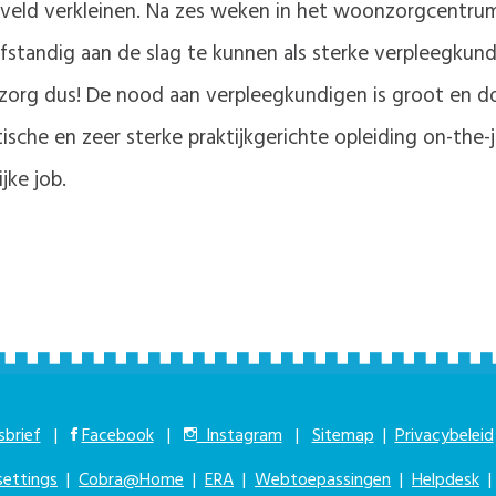
kveld verkleinen. Na zes weken in het woonzorgcentr
tandig aan de slag te kunnen als sterke verpleegkund
e zorg dus! De nood aan verpleegkundigen is groot en
ische en zeer sterke praktijkgerichte opleiding on-the
jke job.
brief
|
Facebook
|
Instagram
|
Sitemap
|
Privacybeleid
settings
|
Cobra@Home
|
ERA
|
Webtoepassingen
|
Helpdesk