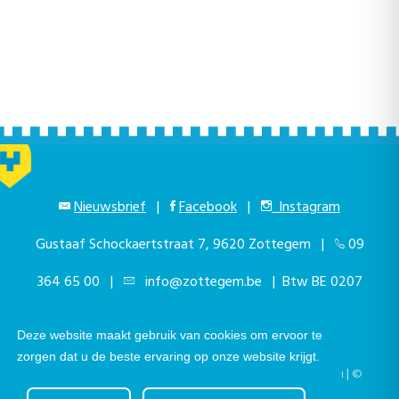
Nieuwsbrief
|
Facebook
|
Instagram
Gustaaf Schockaertstraat 7, 9620 Zottegem |
09
364 65 00
|
info@zottegem.be
| Btw BE 0207
444 990
Deze website maakt gebruik van cookies om ervoor te
zorgen dat u de beste ervaring op onze website krijgt.
Telefonisch bereikbaar elke werkdag van 9.00u tot 12.00u | ©