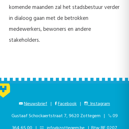
komende maanden zal het stadsbestuur verder
in dialoog gaan met de betrokken
medewerkers, bewoners en andere
stakeholders.
Nieuwsbrief
|
Facebook
|
Instagram
Gustaaf Schockaertstraat 7, 9620 Zottegem |
09
364 65 00
|
info@zottegem.be
| Btw BE 0207