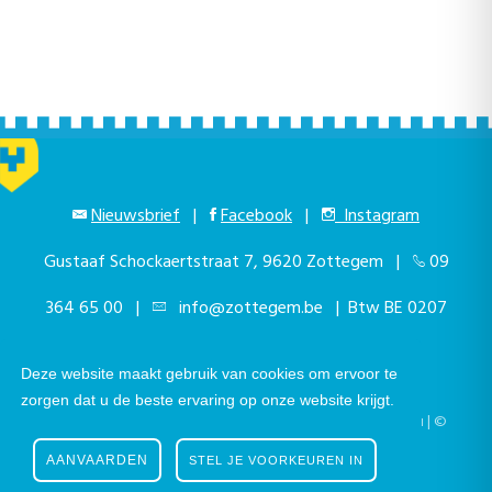
Nieuwsbrief
|
Facebook
|
Instagram
Gustaaf Schockaertstraat 7, 9620 Zottegem |
09
364 65 00
|
info@zottegem.be
| Btw BE 0207
444 990
Deze website maakt gebruik van cookies om ervoor te
zorgen dat u de beste ervaring op onze website krijgt.
Telefonisch bereikbaar elke werkdag van 9.00u tot 12.00u | ©
Stad Zottegem | Powered by
The eForum Factory
AANVAARDEN
STEL JE VOORKEUREN IN