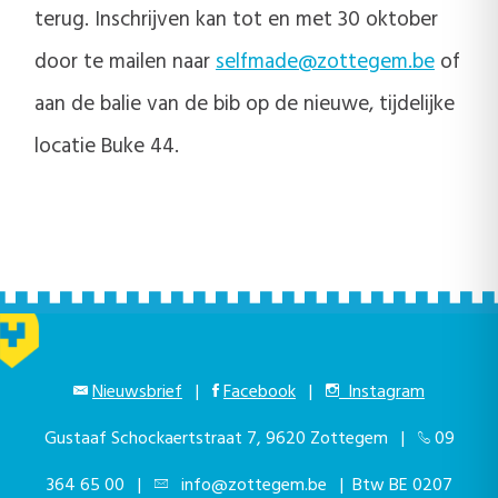
terug. Inschrijven kan tot en met 30 oktober
door te mailen naar
selfmade@zottegem.be
of
aan de balie van de bib op de nieuwe, tijdelijke
locatie Buke 44.
Nieuwsbrief
|
Facebook
|
Instagram
Gustaaf Schockaertstraat 7, 9620 Zottegem |
09
364 65 00
|
info@zottegem.be
| Btw BE 0207