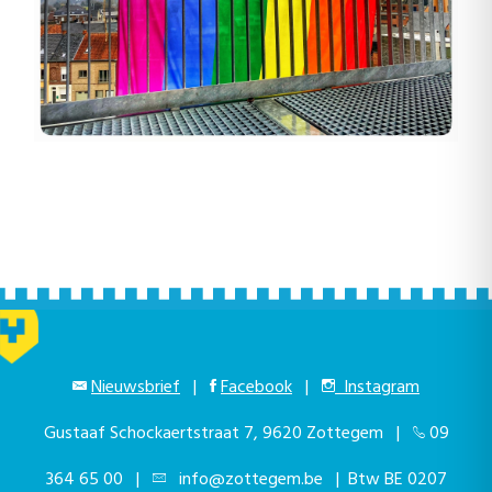
Nieuwsbrief
|
Facebook
|
Instagram
Gustaaf Schockaertstraat 7, 9620 Zottegem |
09
364 65 00
|
info@zottegem.be
| Btw BE 0207