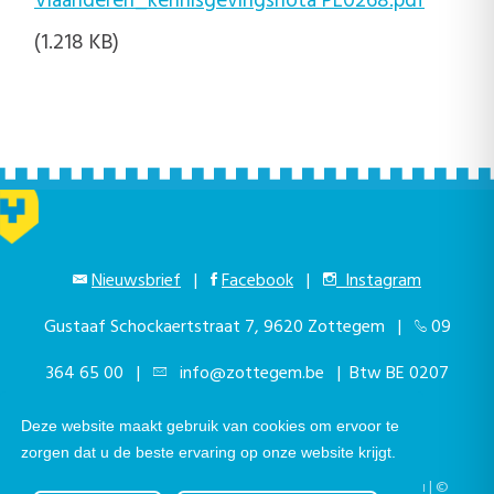
Vlaanderen_kennisgevingsnota PL0268.pdf
(1.218 KB)
Nieuwsbrief
|
Facebook
|
Instagram
Gustaaf Schockaertstraat 7, 9620 Zottegem |
09
364 65 00
|
info@zottegem.be
| Btw BE 0207
444 990
Deze website maakt gebruik van cookies om ervoor te
zorgen dat u de beste ervaring op onze website krijgt.
Telefonisch bereikbaar elke werkdag van 9.00u tot 12.00u | ©