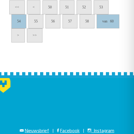
<<
<
50
51
52
53
54
55
56
57
58
van 60
>
>>
Nieuwsbrief
|
Facebook
|
Instagram