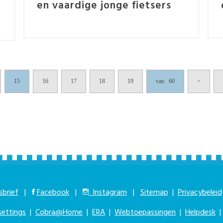
en vaardige jonge fietsers
15
16
17
18
19
van 60
>
brief
|
Facebook
|
Instagram
|
Sitemap
|
Privacybeleid
settings
|
Cobra@Home
|
ERA
|
Webtoepassingen
|
Helpdesk