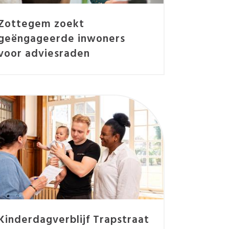
Zottegem zoekt
geëngageerde inwoners
voor adviesraden
Kinderdagverblijf Trapstraat