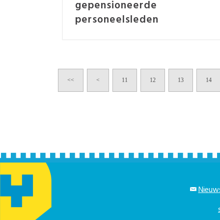
gepensioneerde
personeelsleden
<<
<
11
12
13
14
Nieuws