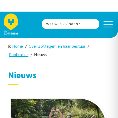
Home
/
Over Zottegem en haar bestuur
/
Publicaties
/ Nieuws
Nieuws