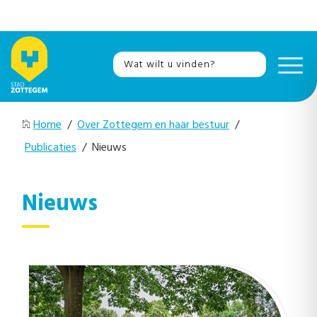
Home
/
Over Zottegem en haar bestuur
/
Publicaties
/ Nieuws
Nieuws