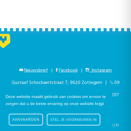
Nieuwsbrief
|
Facebook
|
Instagram
Gustaaf Schockaertstraat 7, 9620 Zottegem |
09
364 65 00
|
info@zottegem.be
| Btw BE 0207
Deze website maakt gebruik van cookies om ervoor te
zorgen dat u de beste ervaring op onze website krijgt.
444 990
AANVAARDEN
STEL JE VOORKEUREN IN
Telefonisch bereikbaar elke werkdag van 9.00u tot 12.00u | ©