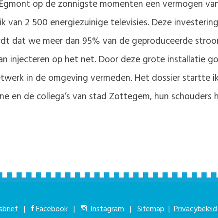
 Egmont op de zonnigste momenten een vermogen van 
uik van 2 500 energiezuinige televisies. Deze investerin
rdt dat we meer dan 95% van de geproduceerde stroom 
an injecteren op het net. Door deze grote installatie
netwerk in de omgeving vermeden. Het dossier startte i
 Jenne en de collega’s van stad Zottegem, hun schouders
brief
|
Facebook
|
Instagram
|
Sitemap
|
Privacybeleid