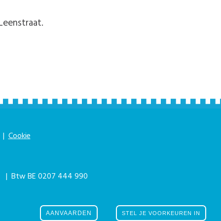
Leenstraat.
|
Cookie
|
| Btw BE 0207 444 990
he eForum Factory
AANVAARDEN
STEL JE VOORKEUREN IN