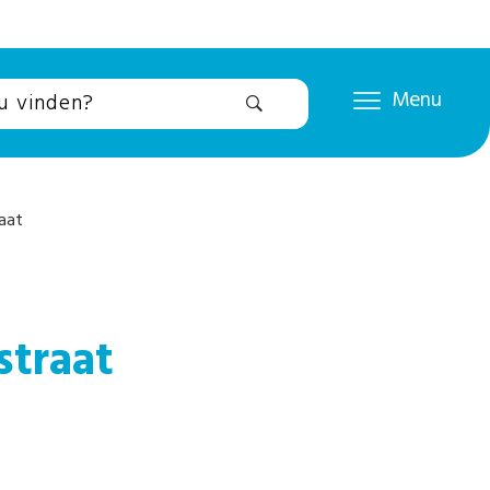
Menu
aat
straat