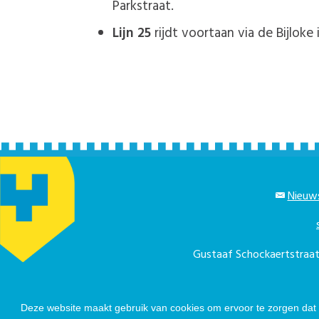
Parkstraat.
Lijn 25
rijdt voortaan via de Bijloke
Nieuws
Gustaaf Schockaertstra
Telefonisch berei
Deze website maakt gebruik van cookies om ervoor te zorgen dat u