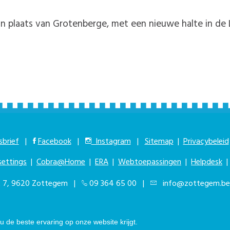
 in plaats van Grotenberge, met een nieuwe halte in de 
brief
|
Facebook
|
Instagram
|
Sitemap
|
Privacybeleid
settings
|
Cobra@Home
|
ERA
|
Webtoepassingen
|
Helpdesk
at 7, 9620 Zottegem |
09 364 65 00
|
info@zottegem.be
kbaar elke werkdag van 9.00u tot 12.00u | © Stad Zottegem | Powered by
T
 de beste ervaring op onze website krijgt.