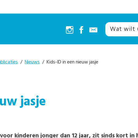
blicaties
/
Nieuws
/ Kids-ID in een nieuw jasje
euw jasje
oor kinderen jonger dan 12 jaar, zit sinds kort in 