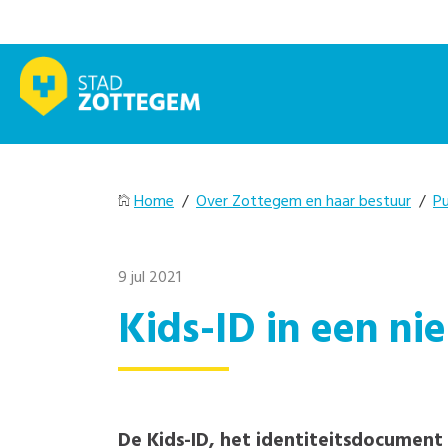
Home
/
Over Zottegem en haar bestuur
/
Pu
9 jul 2021
Kids-ID in een ni
De Kids-ID, het identiteitsdocument v