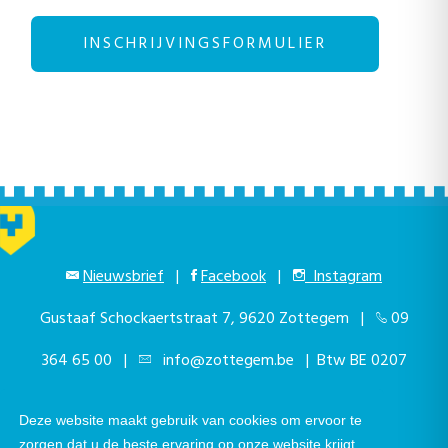
INSCHRIJVINGSFORMULIER
Nieuwsbrief
|
Facebook
|
Instagram
Gustaaf Schockaertstraat 7, 9620 Zottegem |
09
364 65 00
|
info@zottegem.be
| Btw BE 0207
444 990
Deze website maakt gebruik van cookies om ervoor te
zorgen dat u de beste ervaring op onze website krijgt.