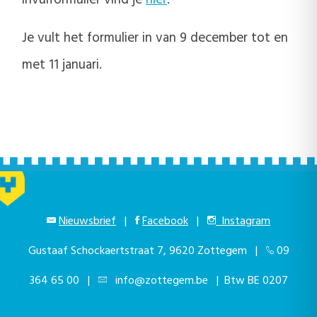
invulformulier vind je
hier
.
Je vult het formulier in van 9 december tot en
met 11 januari.
Nieuwsbrief
|
Facebook
|
Instagram
Gustaaf Schockaertstraat 7, 9620 Zottegem |
09
364 65 00
|
info@zottegem.be
| Btw BE 0207
444 990