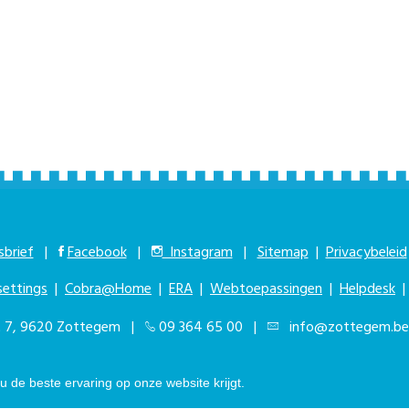
brief
|
Facebook
|
Instagram
|
Sitemap
|
Privacybeleid
settings
|
Cobra@Home
|
ERA
|
Webtoepassingen
|
Helpdesk
at 7, 9620 Zottegem |
09 364 65 00
|
info@zottegem.be
 de beste ervaring op onze website krijgt.
kbaar elke werkdag van 9.00u tot 12.00u | © Stad Zottegem | Powered by
T