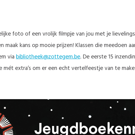
jke foto of een vrolijk filmpje van jou met je lievelin
n maak kans op mooie prijzen! Klassen die meedoen aa
gem via
bibliotheek@zottegem.be
. De eerste 15 inzendin
 mét extra’s om er een echt vertelfeestje van te make