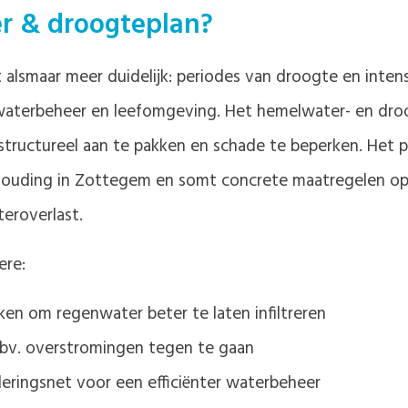
 & droogteplan?
alsmaar meer duidelijk: periodes van droogte en inten
waterbeheer en leefomgeving. Het hemelwater- en dro
ructureel aan te pakken en schade te beperken. Het p
shouding in Zottegem en somt concrete maatregelen o
eroverlast.
ere:
en om regenwater beter te laten infiltreren
bv. overstromingen tegen te gaan
leringsnet voor een efficiënter waterbeheer