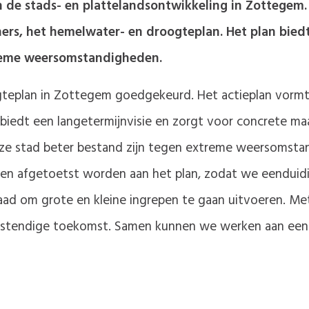
n de stads- en plattelandsontwikkeling in Zottegem
rs, het hemelwater- en droogteplan. Het plan biedt
reme weersomstandigheden.
eplan in Zottegem goedgekeurd. Het actieplan vormt e
 biedt een langetermijnvisie en zorgt voor concrete m
nze stad beter bestand zijn tegen extreme weersomsta
len afgetoetst worden aan het plan, zodat we eenduidi
idraad om grote en kleine ingrepen te gaan uitvoeren. M
estendige toekomst. Samen kunnen we werken aan een 