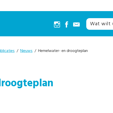
blicaties
/
Nieuws
/ Hemelwater- en droogteplan
droogteplan