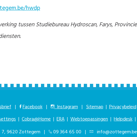
ttegem.be/hwdp
nwerking tussen Studiebureau Hydroscan, Farys, Provin
diensten.
brief
|
Facebook
|
Instagram
|
Sitemap
|
Privacybeleid
settings
|
Cobra@Home
|
ERA
|
Webtoepassingen
|
Helpdesk
at 7, 9620 Zottegem |
09 364 65 00
|
info@zottegem.be