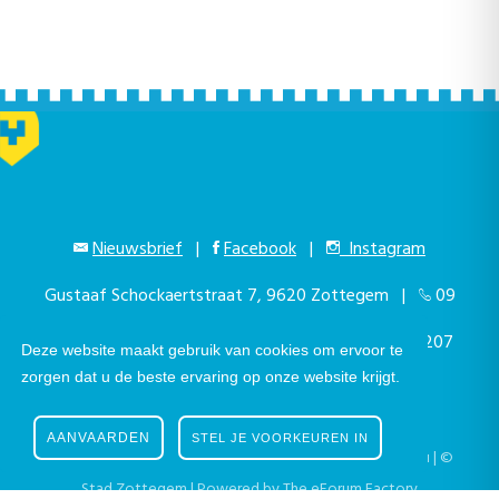
Nieuwsbrief
|
Facebook
|
Instagram
Gustaaf Schockaertstraat 7, 9620 Zottegem |
09
364 65 00
|
info@zottegem.be
| Btw BE 0207
Deze website maakt gebruik van cookies om ervoor te
zorgen dat u de beste ervaring op onze website krijgt.
444 990
AANVAARDEN
STEL JE VOORKEUREN IN
Telefonisch bereikbaar elke werkdag van 9.00u tot 12.00u | ©
Stad Zottegem | Powered by
The eForum Factory