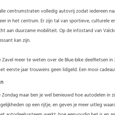
le centrumstraten volledig autovrij zodat iedereen naa
 in het centrum. Er zijn tal van sportieve, culturele en 
 aan duurzame mobiliteit. Op de infostand van Valcken
ssant kan zijn.
 Zavel meer te weten over de Blue-bike deelfietsen in 
het eerste jaar trouwens geen lidgeld. Een mooi cadeau
en
e Zondag maar ben je wel benieuwd hoe autodelen in zij
gelijkheden op een rijtje, en geven je meer uitleg wa
e het autodeelsysteem werkt, hoe eenvoudig het is en a