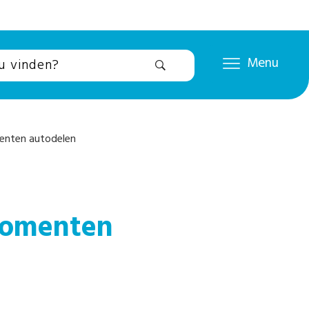
Menu
menten autodelen
omomenten