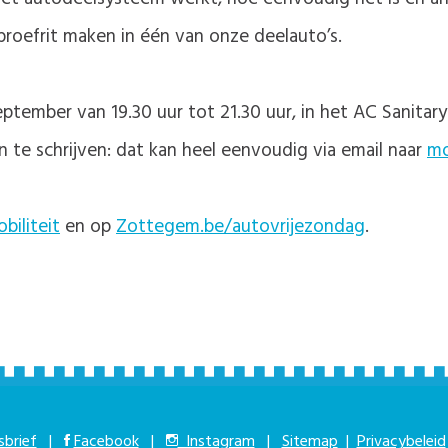
 proefrit maken in één van onze deelauto’s.
eptember van 19.30 uur tot 21.30 uur, in het AC Sanitar
n te schrijven: dat kan heel eenvoudig via email naar
mo
iliteit
en op
Zottegem.be/autovrijezondag
.
brief
|
Facebook
|
Instagram
|
Sitemap
|
Privacybeleid