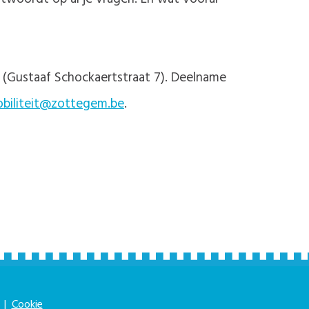
y (Gustaaf Schockaertstraat 7). Deelname
biliteit@zottegem.be
.
|
Cookie