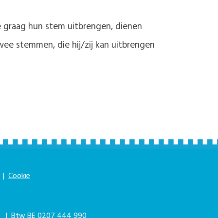
e graag hun stem uitbrengen, dienen
wee stemmen, die hij/zij kan uitbrengen
|
Cookie
|
| Btw BE 0207 444 990