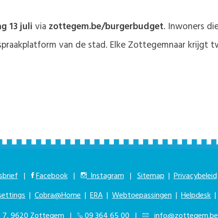
 13 juli
via
zottegem.be/burgerbudget
. Inwoners di
spraakplatform van de stad. Elke Zottegemnaar krijgt t
brief
|
Facebook
|
Instagram
|
Sitemap
|
Privacybeleid
settings
|
Cobra@Home
|
ERA
|
Webtoepassingen
|
Helpdesk
at 7, 9620 Zottegem |
09 364 65 00
|
info@zottegem.be