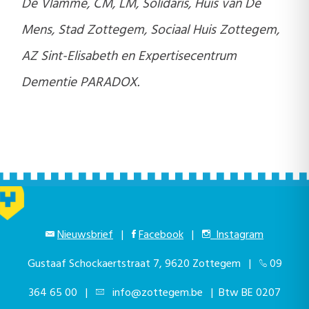
De Vlamme, CM, LM, Solidaris, Huis van De
Mens, Stad Zottegem, Sociaal Huis Zottegem,
AZ Sint-Elisabeth en Expertisecentrum
Dementie PARADOX.
Nieuwsbrief
|
Facebook
|
Instagram
Gustaaf Schockaertstraat 7, 9620 Zottegem |
09
364 65 00
|
info@zottegem.be
| Btw BE 0207