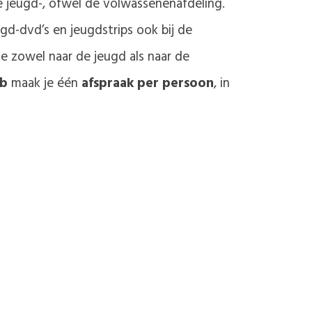
e jeugd-, ofwel de volwassenenafdeling.
gd-dvd’s en jeugdstrips ook bij de
je zowel naar de jeugd als naar de
ib
maak je één
afspraak per persoon
, in