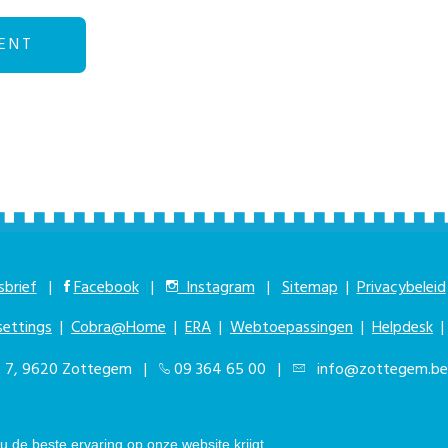
ENT
brief
|
Facebook
|
Instagram
|
Sitemap
|
Privacybeleid
settings
|
Cobra@Home
|
ERA
|
Webtoepassingen
|
Helpdesk
at 7, 9620 Zottegem |
09 364 65 00
|
info@zottegem.be
kbaar elke werkdag van 9.00u tot 12.00u | © Stad Zottegem | Powered by
T
 de beste ervaring op onze website krijgt.