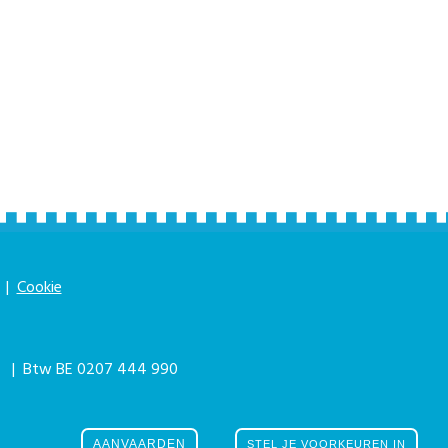
|
Cookie
|
| Btw BE 0207 444 990
he eForum Factory
AANVAARDEN
STEL JE VOORKEUREN IN