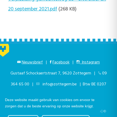
20 september 2021.pdf
(268 KB)
Nieuwsbrief
|
Facebook
|
Instagram
Gustaaf Schockaertstraat 7, 9620 Zottegem |
09
364 65 00
|
info@zottegem.be
| Btw BE 0207
444 990
Deze website maakt gebruik van cookies om ervoor te
zorgen dat u de beste ervaring op onze website krijgt.
Telefonisch bereikbaar elke werkdag van 9.00u tot 12.00u | ©