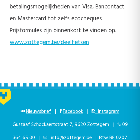
betalingsmogelijkheden van Visa, Bancontact
en Mastercard tot zelfs ecocheques.
Prijsformules zijn binnenkort te vinden op:
www.zottegem.be/deelfietsen
Nieuwsbrief
|
Facebook
|
Instagram
Gustaaf Schockaertstraat 7, 9620 Zottegem |
09
364 65 00
|
info@zottegem.be
| Btw BE 0207