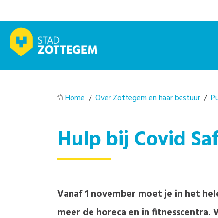
Home
/
Over Zottegem en haar bestuur
/
Pu
Hulp bij Covid Sa
Vanaf 1 november moet je in het hel
meer de horeca en in fitnesscentra. 