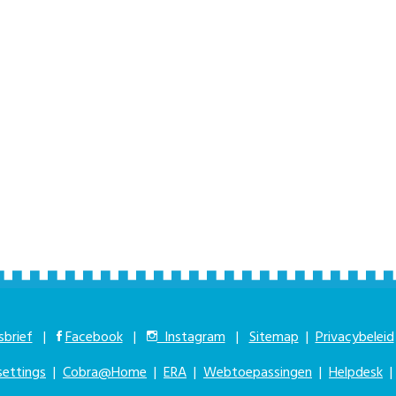
brief
|
Facebook
|
Instagram
|
Sitemap
|
Privacybeleid
settings
|
Cobra@Home
|
ERA
|
Webtoepassingen
|
Helpdesk