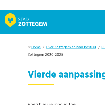
Home
/
Over Zottegem en haar bestuur
/
Pu
Zottegem 2020-2025
Vierde aanpassin
Voeg hier uw inhoud toe.