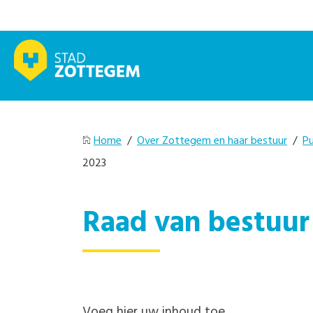
Home
/
Over Zottegem en haar bestuur
/
Pu
2023
Raad van bestuur
Voeg hier uw inhoud toe.