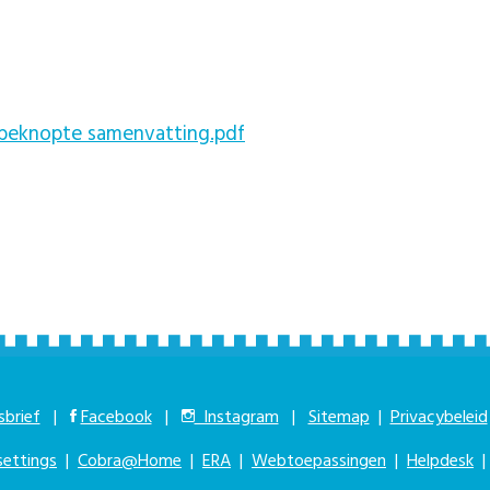
 beknopte samenvatting.pdf
brief
|
Facebook
|
Instagram
|
Sitemap
|
Privacybeleid
settings
|
Cobra@Home
|
ERA
|
Webtoepassingen
|
Helpdesk