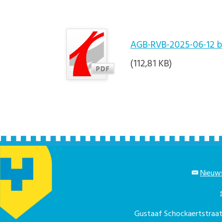
AGB-RVB-2025-06-12 b
(112,81 KB)
Nieuws
Gustaaf Schockaertstra