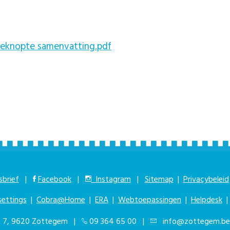
eknopte samenvatting.pdf
brief
|
Facebook
|
Instagram
|
Sitemap
|
Privacybeleid
settings
|
Cobra@Home
|
ERA
|
Webtoepassingen
|
Helpdesk
at 7, 9620 Zottegem |
09 364 65 00
|
info@zottegem.be