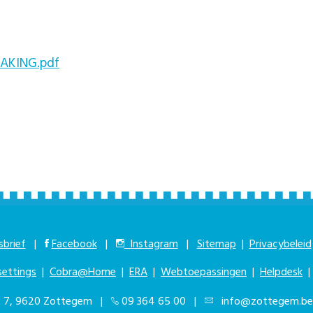
AKING.pdf
brief
|
Facebook
|
Instagram
|
Sitemap
|
Privacybeleid
settings
|
Cobra@Home
|
ERA
|
Webtoepassingen
|
Helpdesk
at 7, 9620 Zottegem |
09 364 65 00
|
info@zottegem.be