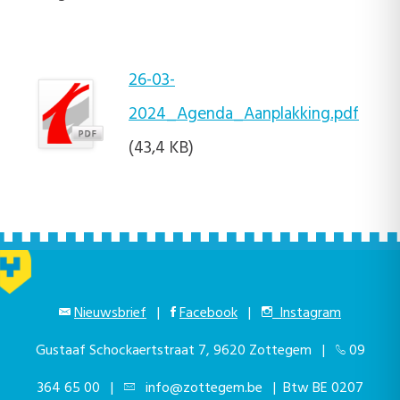
26-03-
2024_Agenda_Aanplakking.pdf
(43,4 KB)
Nieuwsbrief
|
Facebook
|
Instagram
Gustaaf Schockaertstraat 7, 9620 Zottegem |
09
364 65 00
|
info@zottegem.be
| Btw BE 0207