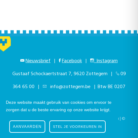
Nieuwsbrief
|
Facebook
|
Instagram
Gustaaf Schockaertstraat 7, 9620 Zottegem |
09
364 65 00
|
info@zottegem.be
| Btw BE 0207
444 990
Deze website maakt gebruik van cookies om ervoor te
zorgen dat u de beste ervaring op onze website krijgt.
Telefonisch bereikbaar elke werkdag van 9.00u tot 12.00u | ©
Stad Zottegem | Powered by
The eForum Factory
AANVAARDEN
STEL JE VOORKEUREN IN