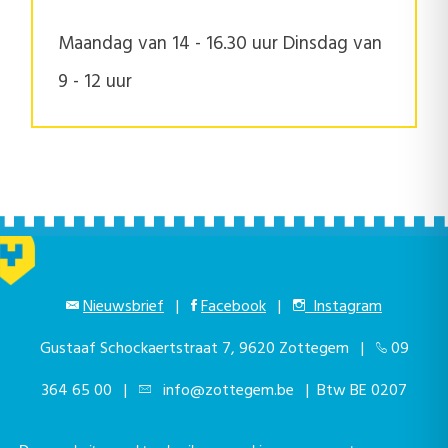
Maandag van 14 - 16.30 uur Dinsdag van
9 - 12 uur
Nieuwsbrief
|
Facebook
|
Instagram
Gustaaf Schockaertstraat 7, 9620 Zottegem |
09
364 65 00
|
info@zottegem.be
| Btw BE 0207
444 990