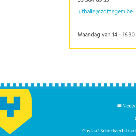
09 364 69 33
uitbalie@zottegem.be
Maandag van 14 - 16.30 
Nieuws
Gustaaf Schockaertstra