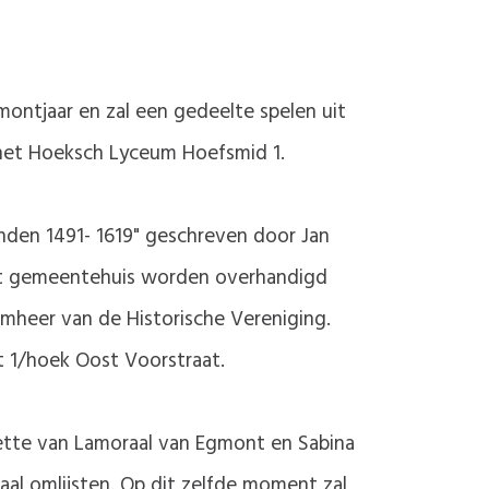
gmontjaar en zal een gedeelte spelen uit
 het Hoeksch Lyceum Hoefsmid 1.
anden 1491- 1619" geschreven door Jan
 het gemeentehuis worden overhandigd
rmheer van de Historische Vereniging.
t 1/hoek Oost Voorstraat.
uette van Lamoraal van Egmont en Sabina
al omlijsten. Op dit zelfde moment zal