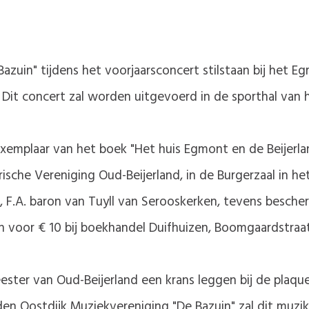
azuin" tijdens het voorjaarsconcert stilstaan bij het E
Dit concert zal worden uitgevoerd in de sporthal van
 exemplaar van het boek "Het huis Egmont en de Beijerl
rische Vereniging Oud-Beijerland, in de Burgerzaal in
 F.A. baron van Tuyll van Serooskerken, tevens besche
n voor € 10 bij boekhandel Duifhuizen, Boomgaardstraa
ester van Oud-Beijerland een krans leggen bij de plaq
 Oostdijk.Muziekvereniging "De Bazuin" zal dit muzika