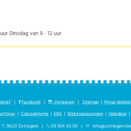
uur Dinsdag van 9 - 12 uur
brief
|
Facebook
|
Instagram
|
Sitemap
|
Privacybeleid
settings
|
Cobra@Home
|
ERA
|
Webtoepassingen
|
Helpdesk
at 7, 9620 Zottegem |
09 364 65 00
|
info@zottegem.be