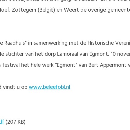
 Hoef, Zottegem (België) en Weert de overige gemeent
ude Raadhuis" in samenwerking met de Historische Veren
 de stichter van het dorp Lamoraal van Egmont. 10 nov
s festival het hele werk "Egmont" van Bert Appermont
d vindt u op
www.beleefobl.nl
df
(207 KB)