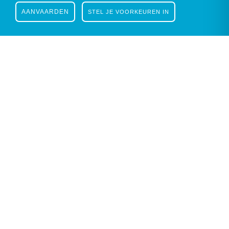
AANVAARDEN
STEL JE VOORKEUREN IN
Nieuwsbrief
|
Facebook
|
Instagram
Gustaaf Schockaertstraat 7, 9620 Zottegem |
09
364 65 00
|
info@zottegem.be
| Btw BE 0207
444 990
Telefonisch bereikbaar elke werkdag van 9.00u tot 12.00u | ©
Stad Zottegem | Powered by
The eForum Factory