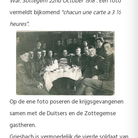
War. Sottegem 22nd October 1918”
. Eén foto
vermeldt bijkomend
"chacun une carte a 3 ½
heures”
.
Op de ene foto poseren de krijgsgevangenen
samen met de Duitsers en de Zottegemse
gastheren.
Griesbach is vermoedelijk de vierde soldaat van