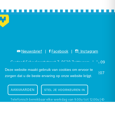
Nieuwsbrief
|
Facebook
|
Instagram
Gustaaf Schockaertstraat 7, 9620 Zottegem |
09
Deze website maakt gebruik van cookies om ervoor te
364 65 00
|
info@zottegem.be
| Btw BE 0207
zorgen dat u de beste ervaring op onze website krijgt.
444 990
AANVAARDEN
STEL JE VOORKEUREN IN
Telefonisch bereikbaar elke werkdag van 9.00u tot 12.00u | ©
Stad Zottegem | Powered by
The eForum Factory