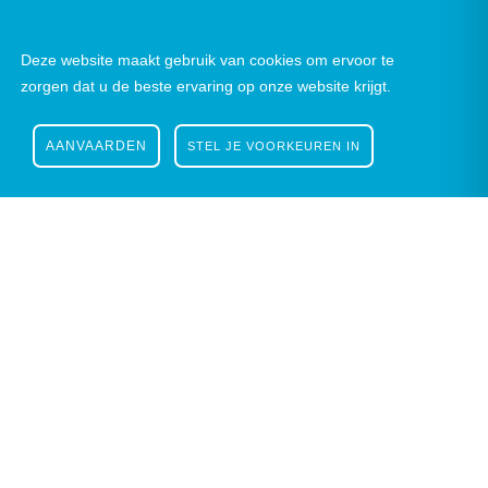
Deze website maakt gebruik van cookies om ervoor te
zorgen dat u de beste ervaring op onze website krijgt.
AANVAARDEN
STEL JE VOORKEUREN IN
Nieuwsbrief
|
Facebook
|
Instagram
Gustaaf Schockaertstraat 7, 9620 Zottegem |
09