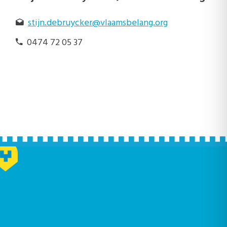
stijn.debruycker@vlaamsbelang.org
0474 72 05 37