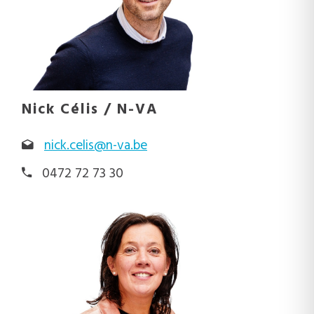
Nick Célis / N-VA
nick.celis@n-va.be
0472 72 73 30