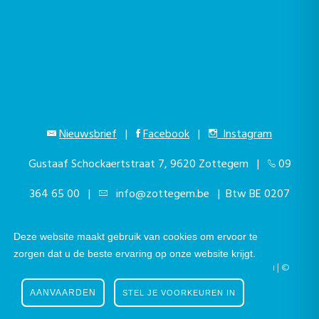
Nieuwsbrief
|
Facebook
|
Instagram
Gustaaf Schockaertstraat 7, 9620 Zottegem |
09
364 65 00
|
info@zottegem.be
| Btw BE 0207
444 990
Deze website maakt gebruik van cookies om ervoor te
zorgen dat u de beste ervaring op onze website krijgt.
Telefonisch bereikbaar elke werkdag van 9.00u tot 12.00u | ©
Stad Zottegem | Powered by
The eForum Factory
AANVAARDEN
STEL JE VOORKEUREN IN