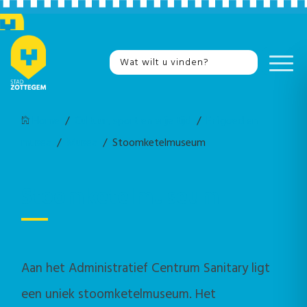
Home
/
Cultuur, sport en vrije tijd
/
Erfgoed en
musea
/
Musea
/ Stoomketelmuseum
Stoomketelmuseum
Aan het Administratief Centrum Sanitary ligt
een uniek stoomketelmuseum. Het